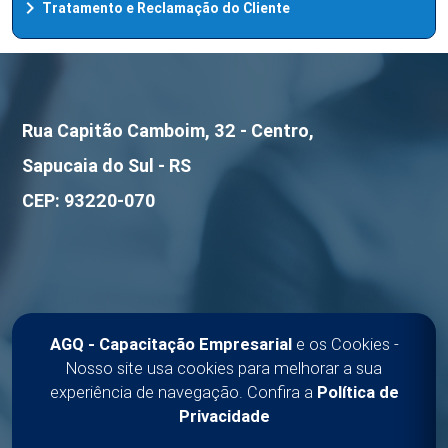
chevron_right
Tratamento e Reclamação do Cliente
Rua Capitão Camboim, 32 - Centro,
Sapucaia do Sul - RS
CEP: 93220-070
(51) 99180-3937
AGQ - Capacitação Empresarial
e os Cookies -
(51) 99180-3992
Nosso site usa cookies para melhorar a sua
experiência de navegação. Confira a
Política de
comercial@agq.com.br
Privacidade