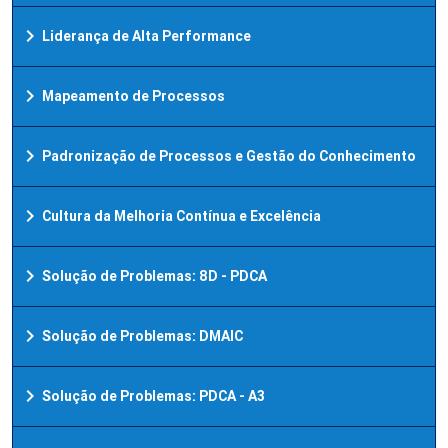
chevron_right
Liderança de Alta Performance
chevron_right
Mapeamento de Processos
chevron_right
Padronização de Processos e Gestão do Conhecimento
chevron_right
Cultura da Melhoria Contínua e Excelência
chevron_right
Solução de Problemas: 8D - PDCA
chevron_right
Solução de Problemas: DMAIC
chevron_right
Solução de Problemas: PDCA - A3