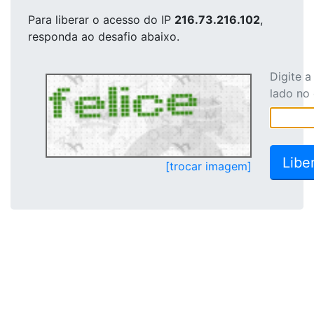
Para liberar o acesso
do IP
216.73.216.102
,
responda ao desafio abaixo.
Digite 
lado no
[trocar imagem]