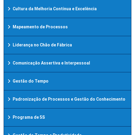
chevron_right
Cultura da Melhoria Contínua e Excelência
chevron_right
Mapeamento de Processos
chevron_right
Liderança no Chão de Fábrica
chevron_right
Comunicação Assertiva e Interpessoal
chevron_right
Gestão do Tempo
chevron_right
Padronização de Processos e Gestão do Conhecimento
chevron_right
Programa de 5S