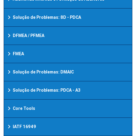
chevron_right
Solução de Problemas: 8D - PDCA
chevron_right
DFMEA / PFMEA
chevron_right
FMEA
chevron_right
Solução de Problemas: DMAIC
chevron_right
Solução de Problemas: PDCA - A3
chevron_right
Core Tools
chevron_right
IATF 16949