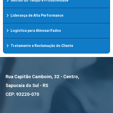
chevron_right
Gestão do Tempo e Produtividade
chevron_right
Liderança de Alta Performance
chevron_right
Logística para Almoxarifados
chevron_right
Tratamento e Reclamação do Cliente
Rua Capitão Camboim, 32 - Centro,
Sapucaia do Sul - RS
CEP: 93220-070