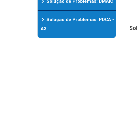
chevron_right
Solução de Problemas: DMAIC
chevron_right
Solução de Problemas: PDCA -
So
A3