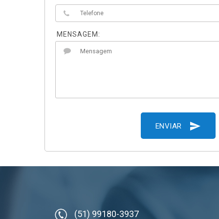
MENSAGEM:
send
ENVIAR
(51) 99180-3937