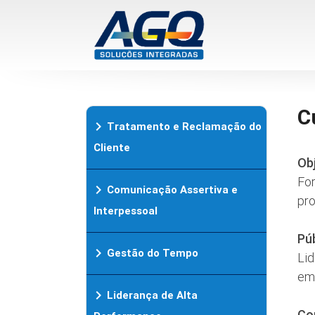
C
chevron_right
Tratamento e Reclamação do
Cliente
Ob
For
chevron_right
Comunicação Assertiva e
pro
Interpessoal
Pú
chevron_right
Gestão do Tempo
Lid
em 
chevron_right
Liderança de Alta
Co