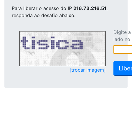
Para liberar o acesso
do IP
216.73.216.51
,
responda ao desafio abaixo.
Digite 
lado no
[trocar imagem]