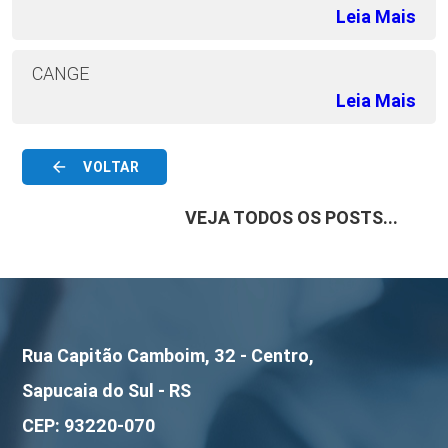
Leia Mais
CANGE
Leia Mais
arrow_back
VOLTAR
VEJA TODOS OS POSTS...
Rua Capitão Camboim, 32 - Centro,
Sapucaia do Sul - RS
CEP: 93220-070